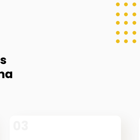
as
na
03