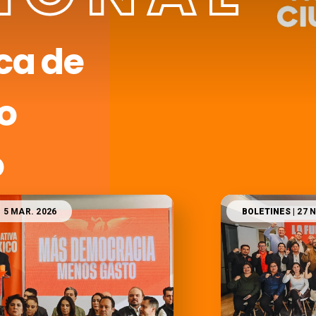
ca de
o
o
| 5 MAR. 2026
BOLETINES
| 27 